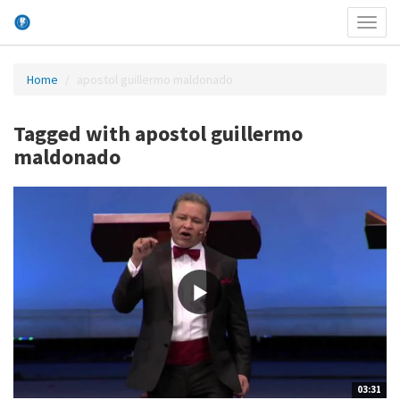
Toggl
menu
Home
apostol guillermo maldonado
Tagged with apostol guillermo
maldonado
03:31